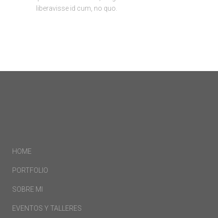
liberavisse id cum, no quo.
HOME
PORTFOLIO
SOBRE MI
EVENTOS Y TALLERES