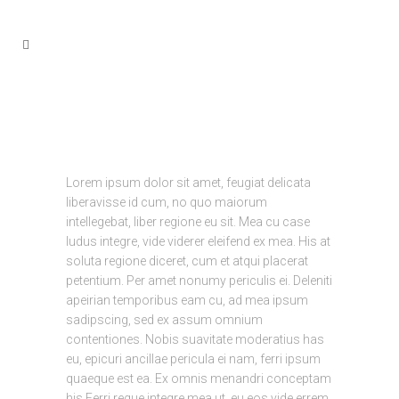
Lorem ipsum dolor sit amet, feugiat delicata
liberavisse id cum, no quo maiorum
intellegebat, liber regione eu sit. Mea cu case
ludus integre, vide viderer eleifend ex mea. His at
soluta regione diceret, cum et atqui placerat
petentium. Per amet nonumy periculis ei. Deleniti
apeirian temporibus eam cu, ad mea ipsum
sadipscing, sed ex assum omnium
contentiones. Nobis suavitate moderatius has
eu, epicuri ancillae pericula ei nam, ferri ipsum
quaeque est ea. Ex omnis menandri conceptam
his.Ferri reque integre mea ut, eu eos vide errem