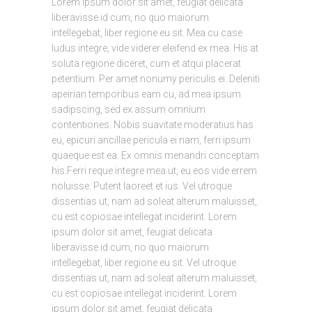
Lorem ipsum dolor sit amet, feugiat delicata
liberavisse id cum, no quo maiorum
intellegebat, liber regione eu sit. Mea cu case
ludus integre, vide viderer eleifend ex mea. His at
soluta regione diceret, cum et atqui placerat
petentium. Per amet nonumy periculis ei. Deleniti
apeirian temporibus eam cu, ad mea ipsum
sadipscing, sed ex assum omnium
contentiones. Nobis suavitate moderatius has
eu, epicuri ancillae pericula ei nam, ferri ipsum
quaeque est ea. Ex omnis menandri conceptam
his.Ferri reque integre mea ut, eu eos vide errem
noluisse. Putent laoreet et ius. Vel utroque
dissentias ut, nam ad soleat alterum maluisset,
cu est copiosae intellegat inciderint. Lorem
ipsum dolor sit amet, feugiat delicata
liberavisse id cum, no quo maiorum
intellegebat, liber regione eu sit. Vel utroque
dissentias ut, nam ad soleat alterum maluisset,
cu est copiosae intellegat inciderint. Lorem
ipsum dolor sit amet, feugiat delicata