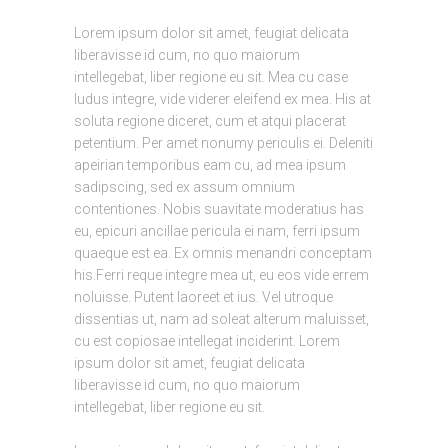
Lorem ipsum dolor sit amet, feugiat delicata
liberavisse id cum, no quo maiorum
intellegebat, liber regione eu sit. Mea cu case
ludus integre, vide viderer eleifend ex mea. His at
soluta regione diceret, cum et atqui placerat
petentium. Per amet nonumy periculis ei. Deleniti
apeirian temporibus eam cu, ad mea ipsum
sadipscing, sed ex assum omnium
contentiones. Nobis suavitate moderatius has
eu, epicuri ancillae pericula ei nam, ferri ipsum
quaeque est ea. Ex omnis menandri conceptam
his.Ferri reque integre mea ut, eu eos vide errem
noluisse. Putent laoreet et ius. Vel utroque
dissentias ut, nam ad soleat alterum maluisset,
cu est copiosae intellegat inciderint. Lorem
ipsum dolor sit amet, feugiat delicata
liberavisse id cum, no quo maiorum
intellegebat, liber regione eu sit.