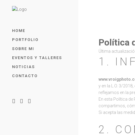
HOME
Política 
PORTFOLIO
SOBRE MI
Última actualizaci
EVENTOS Y TALLERES
1. I
NOTICIAS
CONTACTO
www.vroigphoto.
y en la L.O. 3/2018
reflejamos en la pr
En esta Política d
compartimos, cómo
Si acepta las medid
2. C