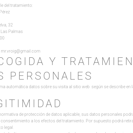
le del tratamiento:
 Pérez
elva, 32
, Las Palmas
400
o: mr.vroig@gmail.com
ECOGIDA Y TRATAMIE
S PERSONALES
 automática datos sobre su visita al sitio web según se describe en la
GITIMIDAD
normativa de protección de datos aplicable, sus datos personales podrá
consentimiento a los efectos del tratamiento. Por supuesto podrá reti
o legal.