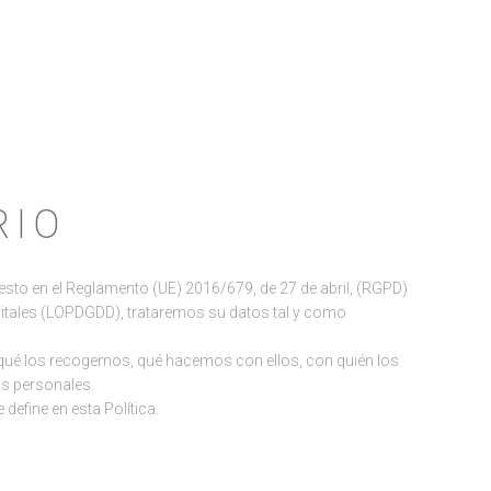
RIO
esto en el Reglamento (UE) 2016/679, de 27 de abril, (RGPD)
digitales (LOPDGDD), trataremos su datos tal y como
qué los recogemos, qué hacemos con ellos, con quién los
s personales.
efine en esta Política.