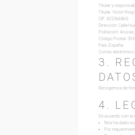
Titular y responsab
Titular: Victor Roig
CIF: 42236686S
Dirección: Calle Hu
Población: Arucas
Código Postal: 35
País: España
Correo electrónic
3. R
DATO
Recogemos de forma
4. LE
De acuerdo con la 
Nos ha dado su 
Por requerimient