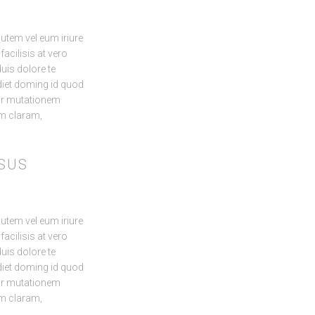
autem vel eum iriure
facilisis at vero
uis dolore te
rdiet doming id quod
ur mutationem
m claram,
USUS
autem vel eum iriure
facilisis at vero
uis dolore te
rdiet doming id quod
ur mutationem
AVISO LEGAL
m claram,