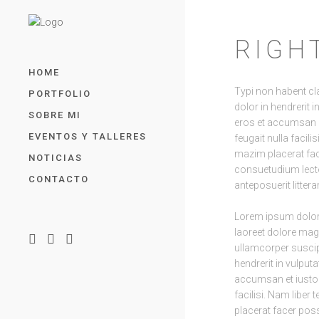
RIGH
HOME
Typi non habent cla
PORTFOLIO
dolor in hendrerit i
SOBRE MI
eros et accumsan et
EVENTOS Y TALLERES
feugait nulla facil
mazim placerat fa
NOTICIAS
consuetudium lect
CONTACTO
anteposuerit litte
Lorem ipsum dolor 
laoreet dolore mag
ullamcorper suscipi
hendrerit in vulputa
accumsan et iusto o
facilisi. Nam libe
placerat facer poss