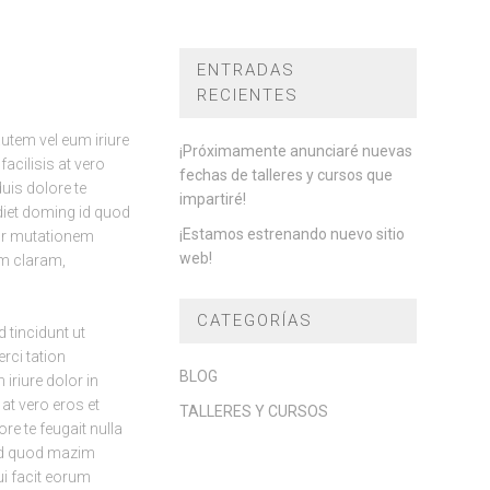
ENTRADAS
RECIENTES
autem vel eum iriure
¡Próximamente anunciaré nuevas
facilisis at vero
fechas de talleres y cursos que
uis dolore te
impartiré!
rdiet doming id quod
¡Estamos estrenando nuevo sitio
ur mutationem
web!
m claram,
CATEGORÍAS
 tincidunt ut
rci tation
BLOG
iriure dolor in
 at vero eros et
TALLERES Y CURSOS
re te feugait nulla
 id quod mazim
ui facit eorum