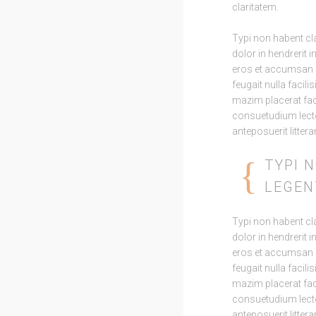
claritatem.
Typi non habent cla
dolor in hendrerit i
eros et accumsan et
feugait nulla facil
mazim placerat fa
consuetudium lect
anteposuerit litte
TYPI 
LEGENT
Typi non habent cla
dolor in hendrerit i
eros et accumsan et
feugait nulla facil
mazim placerat fa
consuetudium lect
anteposuerit litte