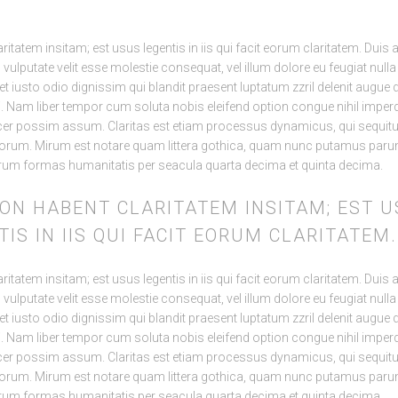
ritatem insitam; est usus legentis in iis qui facit eorum claritatem. Duis 
n vulputate velit esse molestie consequat, vel illum dolore eu feugiat nulla 
 iusto odio dignissim qui blandit praesent luptatum zzril delenit augue d
isi. Nam liber tempor cum soluta nobis eleifend option congue nihil impe
cer possim assum. Claritas est etiam processus dynamicus, qui sequit
orum. Mirum est notare quam littera gothica, quam nunc putamus paru
rarum formas humanitatis per seacula quarta decima et quinta decima.
NON HABENT CLARITATEM INSITAM; EST 
IS IN IIS QUI FACIT EORUM CLARITATEM.
ritatem insitam; est usus legentis in iis qui facit eorum claritatem. Duis 
n vulputate velit esse molestie consequat, vel illum dolore eu feugiat nulla 
 iusto odio dignissim qui blandit praesent luptatum zzril delenit augue d
isi. Nam liber tempor cum soluta nobis eleifend option congue nihil impe
cer possim assum. Claritas est etiam processus dynamicus, qui sequit
HOME
orum. Mirum est notare quam littera gothica, quam nunc putamus paru
rarum formas humanitatis per seacula quarta decima et quinta decima.