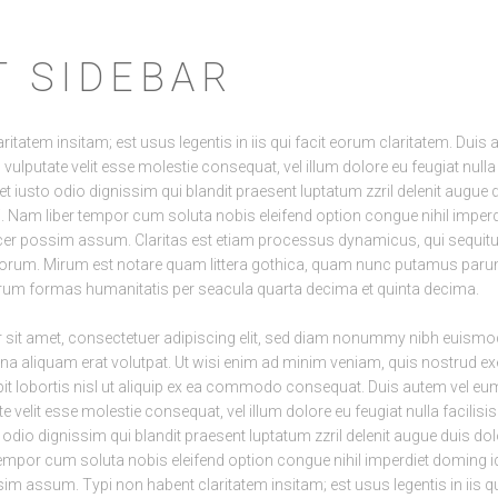
T SIDEBAR
ritatem insitam; est usus legentis in iis qui facit eorum claritatem. Duis 
n vulputate velit esse molestie consequat, vel illum dolore eu feugiat nulla 
 iusto odio dignissim qui blandit praesent luptatum zzril delenit augue d
isi. Nam liber tempor cum soluta nobis eleifend option congue nihil impe
cer possim assum. Claritas est etiam processus dynamicus, qui sequit
orum. Mirum est notare quam littera gothica, quam nunc putamus paru
rarum formas humanitatis per seacula quarta decima et quinta decima.
sit amet, consectetuer adipiscing elit, sed diam nonummy nibh euismod
na aliquam erat volutpat. Ut wisi enim ad minim veniam, quis nostrud exe
t lobortis nisl ut aliquip ex ea commodo consequat. Duis autem vel eum 
te velit esse molestie consequat, vel illum dolore eu feugiat nulla facilisis
dio dignissim qui blandit praesent luptatum zzril delenit augue duis dolo
r tempor cum soluta nobis eleifend option congue nihil imperdiet doming
im assum. Typi non habent claritatem insitam; est usus legentis in iis q