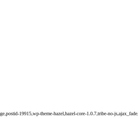
_page,postid-19915,wp-theme-hazel,hazel-core-1.0.7,tribe-no-js,ajax_fa