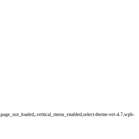
de,page_not_loaded,,vertical_menu_enabled,select-theme-ver-4.7,wpb-