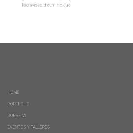
liberavisse id cum, no quo.
HOME
PORTFOLIO
SOBRE MI
EVENTOS Y TALLERES