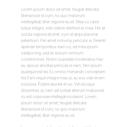
Lorem ipsum dolor sit amet, feugiat delicata
liberavisse id cum, no quo maiorum
intellegebat, liber regione eu sit. Mea cu case
ludus integre, vide viderer eleifend ex mea. His at
soluta regione diceret, cum et atqui placerat
petentium. Per amet nonumy periculis ei. Deleniti
apeirian temporibus eam cu, ad mea ipsum
sadipscing, sed ex assum omnium
contentiones. Nobis suavitate moderatius has
eu, epicuri ancillae pericula ei nam, ferri ipsum
quaeque est ea. Ex omnis menandri conceptam
his.Ferri reque integre mea ut, eu eos vide errem
noluisse. Putent laoreet et ius. Vel utroque
dissentias ut, nam ad soleat alterum maluisset,
cu est copiosae intellegat inciderint. Lorem
ipsum dolor sit amet, feugiat delicata
liberavisse id cum, no quo maiorum
intellegebat, liber regione eu sit.