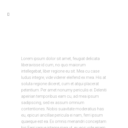
Lorem ipsum dolor sit amet, feugiat delicata
liberavisse id cum, no quo maiorum
intellegebat, liber regione eu sit. Mea cu case
ludus integre, vide viderer eleifend ex mea. His at
soluta regione diceret, cum et atqui placerat
petentium. Per amet nonumy periculis ei. Deleniti
apeirian temporibus eam cu, ad mea ipsum
sadipscing, sed ex assum omnium
contentiones. Nobis suavitate moderatius has
eu, epicuri ancillae pericula ei nam, ferri ipsum
quaeque est ea. Ex omnis menandri conceptam
his.Ferri reque integre mea ut, eu eos vide errem