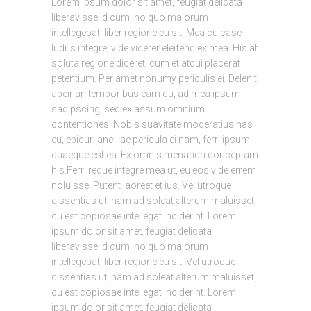
Lorem ipsum dolor sit amet, feugiat delicata
liberavisse id cum, no quo maiorum
intellegebat, liber regione eu sit. Mea cu case
ludus integre, vide viderer eleifend ex mea. His at
soluta regione diceret, cum et atqui placerat
petentium. Per amet nonumy periculis ei. Deleniti
apeirian temporibus eam cu, ad mea ipsum
sadipscing, sed ex assum omnium
contentiones. Nobis suavitate moderatius has
eu, epicuri ancillae pericula ei nam, ferri ipsum
quaeque est ea. Ex omnis menandri conceptam
his.Ferri reque integre mea ut, eu eos vide errem
noluisse. Putent laoreet et ius. Vel utroque
dissentias ut, nam ad soleat alterum maluisset,
cu est copiosae intellegat inciderint. Lorem
ipsum dolor sit amet, feugiat delicata
liberavisse id cum, no quo maiorum
intellegebat, liber regione eu sit. Vel utroque
dissentias ut, nam ad soleat alterum maluisset,
cu est copiosae intellegat inciderint. Lorem
ipsum dolor sit amet, feugiat delicata